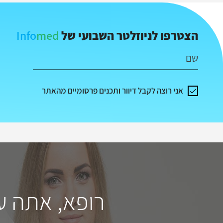
Info
med
הצטרפו לניוזלטר השבועי של
שם
אני רוצה לקבל דיוור ותכנים פרסומיים מהאתר
רופא, אתה ע