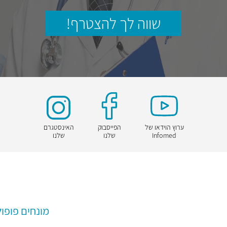
שווה לך להצטרף!
ערוץ הוידאו של
הפייסבוק
האינסטגרם
Infomed
שלנו
שלנו
מונחים פופול