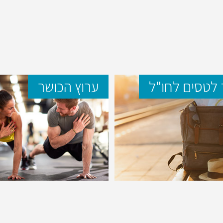
לטסים לחו"ל
ערוץ הכושר