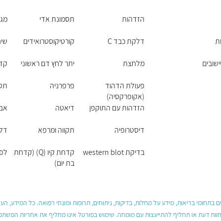
הזדהות
תסמונת אדי
מגק
ת
דלקת כבד C
קורטיקוסטרואידים
שינ
ישובים
מלחצת
יתר לחץ דם ראשוני
קד
פעולת הדהוד
פרפרניה
תסמ
(אקופרקסיה)
הזדהות עם התוקפן
דיאטה
אב
דיסטרופיה
תקווה ומרפא
דלק
בדיקת western blot
קדחת קיו (Q) (קדחת
לפ
בת יום)
 בתחומי בריאות, מידע על מחלות, בדיקות, ניתוחים, תרופות ומונחי רפואה. כל המידע, ה
חוות דעת או תחליף להתייעצות עם מומחה. שימוש בפורטל אינו מחליף את אחריות המשתמש 