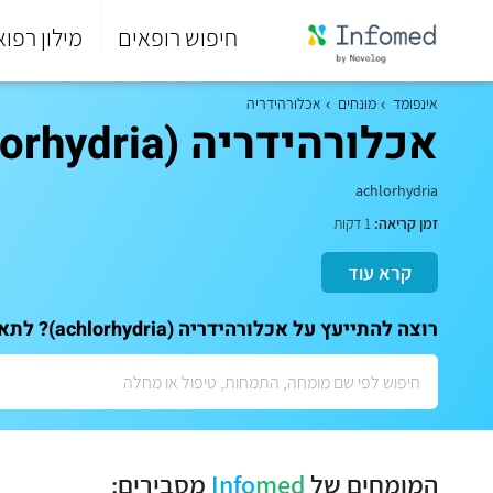
חיפוש רופאים
מילון רפוא
סוף
התפריט
אינפומד
מונחים
אכלורהידריה
הראשי.
אכלורהידריה (achlorhydria)
achlorhydria
זמן קריאה:
1 דקות
קרא עוד
רוצה להתייעץ על אכלורהידריה (achlorhydria)? לתאום ייעוץ אישי עם המומחים שלנו:
המומחים של
med
Info
מסבירים: