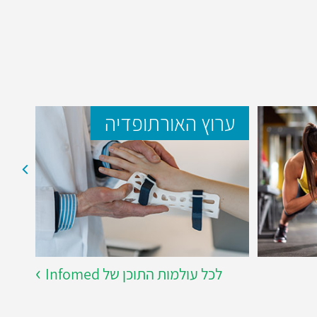
ערוץ האורתופדיה
ער
לכל עולמות התוכן של Infomed