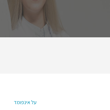
על אינפומד