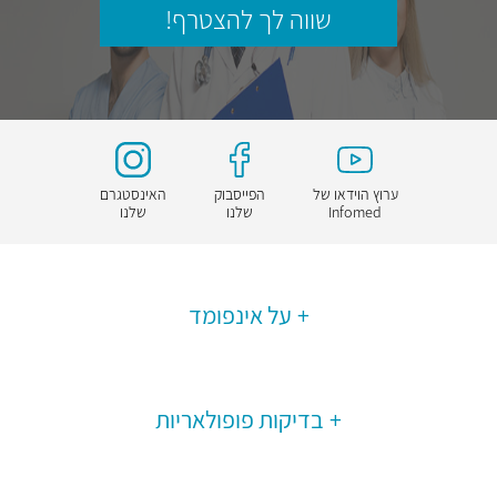
שווה לך להצטרף!
ערוץ הוידאו של
הפייסבוק
האינסטגרם
Infomed
שלנו
שלנו
על אינפומד
בדיקות פופולאריות