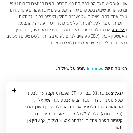
cells) ומסייעים גם הם בתקיפת תאים זרים, תאים הנגועים בזיהום נגיפי
ובתאי סרטן. שיבוש במספרם של הלימפוציטים או בתפקודם עשוי לגרום
מצד אחד לתת-פעילות של מערכת החיסון ולעליה בסיכון למחלות
זיהומיות, ומנגד לפעילות יתר של מערכת החיסון העשויה להתבטא
ב
אלרגיה
או במחלת חיסון עצמי. זיהומים בנגיפים מסוימים, כמו בנגיף
האפשטיין - באר (EBV), עשויים לגרום לשינוי בצורת הלימפוציטים המכונים
במקרה זה לימפוציטים אטיפיים (לא טיפוסיים).
המומחים של
med
Info
עונים על שאלות:
שאלה:
אני בת 33. בבדיקת CT שעברתי עקב חשד לבקע
מפשעתי ניתנה התשובה הבאה: במפשעה השמאלית
מודגמות קשריות לימפה אחדות. הגדולה שבהן באורך מרבי
(בציר הגובה) של כ-23.7 מ"מ. במפשעה הימנית מודגמות
קשריות קטנות אחדות. נלקחה מהגוש דגימה, אך עדיין אין
תשו