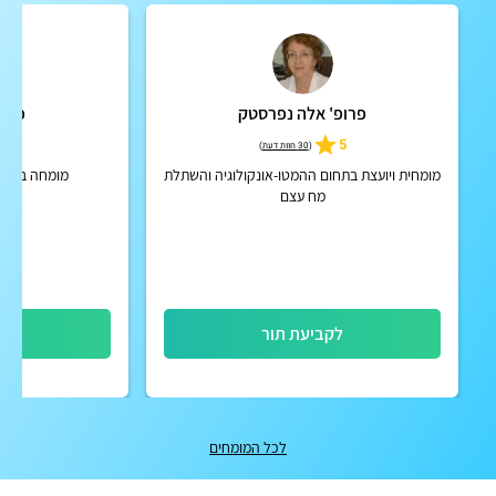
פרופ' אלה נפרסטק
פרופ
4.7
5
(
30 חוות דעת
)
מומחית ויועצת בתחום ההמטו-אונקולוגיה והשתלת
מומחה ברפוא
מח עצם
לקביעת תור
לק
לכל המומחים