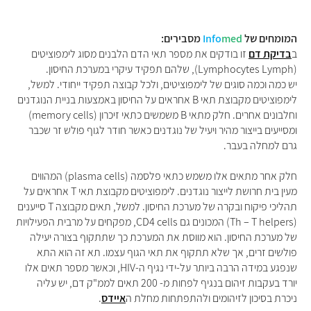
המומחים של
med
Info
מסבירים:
ב
בדיקת דם
זו בודקים את מספר תאי הדם הלבנים מסוג לימפוציטים
(Lymphocytes Lymph), שלהם תפקיד עיקרי במערכת החיסון.
יש כמה וכמה סוגים של לימפוציטים, ולכל קבוצה תפקיד ייחודי. למשל,
לימפוציטים מקבוצת תאי B אחראים על החיסון באמצעות בניית הנוגדנים
וחלבונים אחרים. חלק מתאי B משמשים כתאי זיכרון (memory cells)
ומסייעים בייצור מהיר ויעיל של נוגדנים כאשר חודר לגוף פולש זר שכבר
גרם למחלה בעבר.
חלק אחר מתאים אלו משמש כתאי פלסמה (plasma cells) המהווים
מעין בית חרושת לייצור נוגדנים. לימפוציטים מקבוצת תאי T אחראים על
תהליכי פיקוח ובקרה של מערכת החיסון. למשל, תאים מקבוצה T סייענים
(Th – T helpers) המכונים גם CD4 cells, מפקחים על מרבית הפעילויות
של מערכת החיסון. הוא מווסת את המערכת כך שתתקוף בצורה יעילה
פולשים זרים, אך שלא תתקוף את תאי הגוף עצמו. תא זה הוא התא
שנפגע במידה הרבה ביותר על-ידי נגיף ה-HIV, וכאשר מספר תאים אלו
יורד בעקבות זיהום בנגיף לפחות מ- 200 תאים לממ"ק דם, יש עליה
ניכרת בסיכון לזיהומים ולהתפתחות מחלת ה
איידס
.