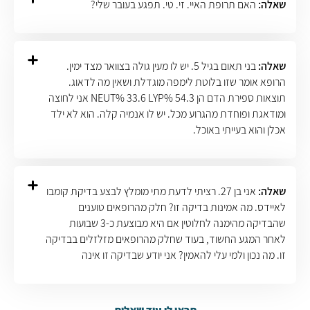
שאלה:
האם תרופת האיי. זי. טי. תפגע בעובר שלי?
שאלה:
בני תאום בגיל 5. יש לו מעין גולה בצוואר מצד ימין.
הרופא אומר שזו בלוטת לימפה מוגדלת ושאין מה לדאוג.
תוצאות ספירת הדם הן NEUT% 33.6 LYP% 54.3 אני לחוצה
ומודאגת ופוחדת מהגרוע מכל. יש לו אנמיה קלה. הוא לא ילד
אכלן והוא בעייתי באוכל.
שאלה:
אני בן 27. רציתי לדעת מתי מומלץ לבצע בדיקת קומבו
לאיידס. מה אמינות בדיקה זו? חלק מהרופאים טוענים
שהבדיקה מהימנה לחלוטין אם היא מבוצעת כ-3 שבועות
לאחר המגע החשוד, בעוד שחלק מהרופאים מזלזלים בבדיקה
זו. מה נכון ולמי עלי להאמין? אני יודע שבדיקה זו אינה