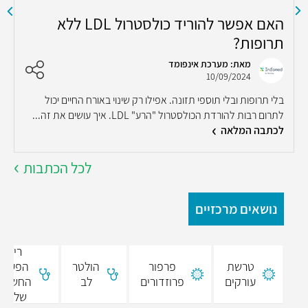
האם אפשר להוריד כולסטרול LDL ללא
ב
תרופות?
מאת: מערכת אינפומד
10/09/2024
מ
בלי תרופות ובלי תוספי תזונה. אפילו רק שינוי באורח החיים יכול
ש
לתרום רבות להורדת הכולסטרול "הרע" LDL. איך עושים את זה...
ה
לכתבה המלאה
לכל הכתבות
נושאים מרכזיים
רישום
טרשת
פרפור
הולטר
הפעילו
עורקים
פרוזדורים
לב
החשמל
של הל