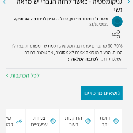
גניקומסטיה - כאשר לחזה הגברי יש מראה
הס
נשי
מאת: ד"ר נמרוד פרידמן, סיבל - - הבית לכירורגיה ואסתטיקה
21/10/2025
ה
ש
60-70% מהגברים יפתחו גניקומסטיה, רקמת שד מפותחת, במהלך
ל
החיים. הבעיה הנפוצה אמנם לא מסוכנת, אך טומנת בחובה
השלכות דר...
לכתבה המלאה
לכל הכתבות
נושאים מרכזיים
הזעת
הזדקנות
צניחת
מילוי
יתר
העור
עפעפיים
קמטים