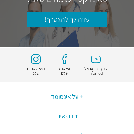
שווה לך להצטרף!
ערוץ הוידאו של
הפייסבוק
האינסטגרם
Infomed
שלנו
שלנו
על אינפומד
רופאים