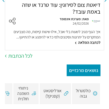
דיאטת צום לסירוגין: עוד טרנד או שזה
ה
באמת עובד?
ל
מאת: מערכת אינפומד
24/02/2026
איך הגוף מגיב לשעות בלי אוכל, אילו שיטות קיימות, מה מצביעים
ג
המחקרים על יתרונות וסיכונים ולמי כדאי להימנע או להתייעץ...
ק
לכתבה המלאה
ב
לכל הכתבות
נושאים מרכזיים
ניתוחי
כולסטרול
אורליסטאט
בד
השמנה
גבוה
(קסניקל)
חולנית