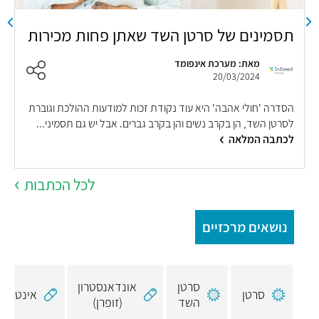
תסמינים של סרטן השד שאתן פחות מכירות
ד
מאת: מערכת אינפומד
20/03/2024
הסדרה 'חולי אהבה' היא עוד נקודת זכות למודעות ההולכת וגוברת
ב
לסרטן השד, הן בקרב נשים והן בקרב גברים. אבל יש גם תסמיני...
מ
לכתבה המלאה
ל
לכל הכתבות
נושאים מרכזיים
סרטן
אונדאנסטרון
סרטן
אינטרפרו
השד
(זופרן)