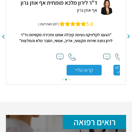
ד"ר לירון מלכא מומחית אף אוזן גרון
אף אוזן גרון
5.0
( 107 חוות דעת )
"הגענו לקליניקה נעימה קיבלה אותנו מזכירה מקסימה וד"ר
לירון נתנה שירות מקצועי, אדיב, אנושי, הסבר מלא והמלצות"
ון
"זה
ה
אד
צורך
עלי
קראו
קראו עליי
עליי
רואים רפואה