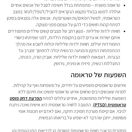
טראומה משנית – מתפתחת בגלל חשיפה לסבל של אנשים אחרים
ועלולה לפגוע בבעלי מקצוע הנקראים להוביל/לטפל/לעזור במצב
הטראומתי, למשל רופאים/ות ושוטרים/ות. אנשים אלה נמצאים בסיכון
לפתח קהות חושים כדי להגן על עצמם מפני מצוקה.
חוויות ילדות שליליות - מגוון רחב של מצבים קשים שילדים מתמודדים
איתם ישירות או עדים להם בתקופת הילדות, לפני שפיתחו כישורי
התמודדות יעילים. חוויות ילדות שליליות יכולות לשבש את מהלך
ההתפתחות התקין והפגיעה הרגשית יכולה להימשך זמן רב עד
הבגרות. דוגמאות לחוויות ילדות שליליות: אובדן הורה, הזנחה,
התעללות רגשית, פיזית או מינית, גירושין.
השפעות של טראומה
אירועים טראומטיים משפיעים על יחידים, על משפחות ואף על קהילות.
למרות שאנשים רבים שחווים אירוע טראומטי ימשיכו את חייהם ללא
השפעות שליליות מתמשכות, אחרים עלולים לפתח
הפרעת דחק פוסט
טראומטית (
PTSD
)
. התגובה לחוויה טראומטית היא אישית ואינה ניתנת
לניבוי. אם קיימת מערכת תמיכה חזקה, ואם לאדם יש תכונות אופי
מסוימות, ייתכן שהדבר לא ישפיע על בריאותו הנפשית.
מחקרים הראו כי חוויות טראומטיות קשורות הן לבריאות התנהגותית והן