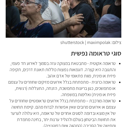
צילום: shutterstock | maximpolak
סוגי טראומה נפשית
טראומה אקוטית - מתבטאת במצוקה עזה בסמוך לאירוע חד פעמי,
והתגובה היא קצרה. דוגמאות נפוצות כוללות תאונת דרכים, תקיפה
פיזית או מינית, מוות פתאומי של אדם אהוב.
טראומה כרונית - מתפתחת בגלל אירועים מזיקים שחוזרים על עצמם
או מתמשכים, כגון בריונות מתמשכת, הזנחה, התעללות (רגשית,
פיזית או מינית) ואלימות במשפחה.
טראומה מורכבת – מתפתחת בגלל אירועים טראומטיים שחוזרים על
עצמם או אירועים מרובים שאין אפשרות לברוח מהם. קיימת תחושה
של אין מוצא ובדומה לסוגים אחרים של טראומה, היא עלולה לערער
את תחושת הביטחון בעולם ולהוליד ערנות יתר, בחינה מתמדת
ומתישה של הסביבה (המהווה איום בפוטנציה).