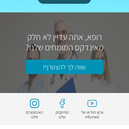
רופא, אתה עדיין לא חלק
מאינדקס המומחים שלנו?
שווה לך להצטרף!
ערוץ הוידאו של
הפייסבוק
האינסטגרם
Infomed
שלנו
שלנו