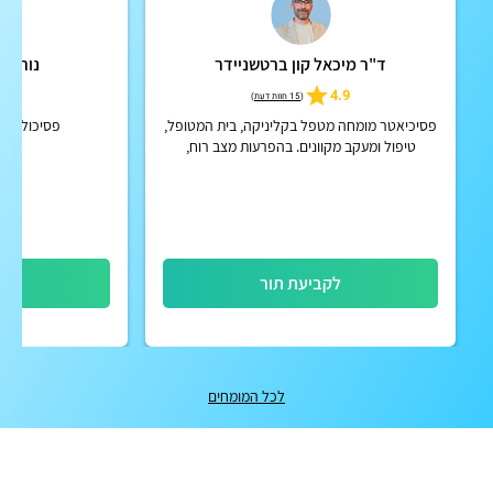
ד"ר מיכאל קון ברטשניידר
נורית 
5.0
4.9
(
15 חוות דעת
)
פסיכיאטר מומחה מטפל בקליניקה, בית המטופל,
פסיכולוגית
טיפול ומעקב מקוונים. בהפרעות מצב רוח,
הפרעות קשב וריכוז, הפרעות פסיכוטיות אקוטיות
וכרוניות, הפרעות אישי...
לקביעת תור
לק
לכל המומחים