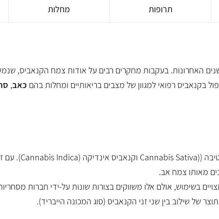
תרופות
מחלות
ים האחרונות. בעקבות מחקרים רבים על אודות צמח הקנאביס, שנמש
ול בקנאביס רפואי למגוון של מצבים בריאותיים ומחלות בהם
כאב
,
סר
ד"ר אלנה פרלדנסקי
ד"ר יצח
רפואת כאב
כירופרקט
5
4.9
( 78 חוות דעת )
יבה (
(Cannabis Sativa
וקנאביס אינדיקה (
Cannabis Indica
). עם ז
"ציתי להודות לד"ר אלנה על היחס המקצועי
"הטיפול של דוקטור ב
והאנושי שקיבלתי ממנה. כבר מהרגע הראשון
כמה טיפולים הרגשתי ה
ים מאותו צמח אב.
הרגשתי שהיא באמת מקשיבה לי. היא הקדישה
תודה 
יים בשימוש, אולם אלו משווקים בצורות שונות על-ידי חברות מסחריות
לי את כל הזמן שנדרש, לא מיהרה לרגע, ענתה
בסבלנות על כל השאלות שלי והסבירה כל דבר
צר של שילוב בין שני זני הקנאביס (סוג המכונה הייבריד).
בצורה ברורה ומרגיעה. מעבר למקצועיות
שלה, היא עשתה מעל ומעבר כדי לעזור לי