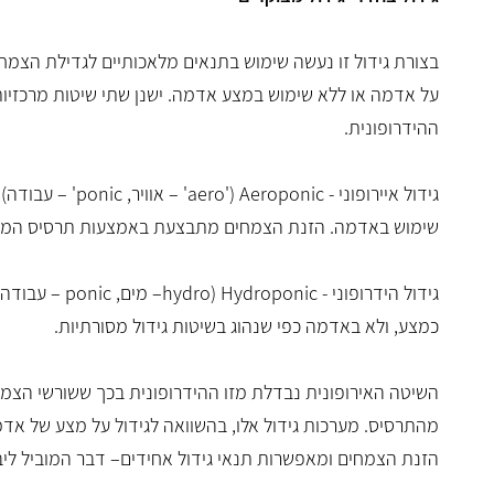
בצורת גידול זו נעשה שימוש בתנאים מלאכותיים לגדילת הצמחי
על אדמה או ללא שימוש במצע אדמה. ישנן שתי שיטות מרכזיו
ההידרופונית.
גידול איירופוני -
Aeroponic
('
aero
' – אוויר,
ponic
' – עבודה)
שימוש באדמה. הזנת הצמחים מתבצעת באמצעות תרסיס המכיל
גידול הידרופוני -
Hydroponic
(
hydro
– מים,
ponic
– עבודה)
כמצע, ולא באדמה כפי שנהוג בשיטות גידול מסורתיות.
השיטה האירופונית נבדלת מזו ההידרופונית בכך ששורשי הצמח 
מהתרסיס. מערכות גידול אלו, בהשוואה לגידול על מצע של א
הזנת הצמחים ומאפשרות תנאי גידול אחידים– דבר המוביל ליבול