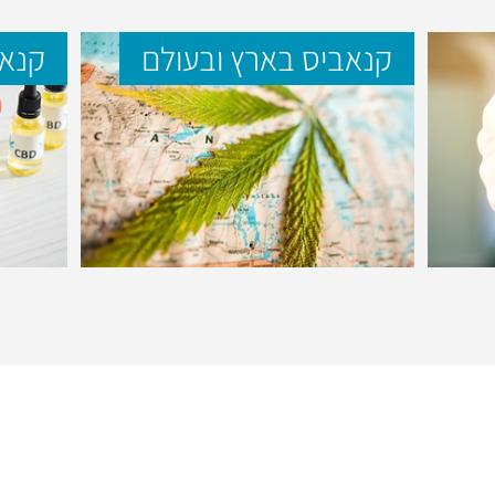
קנאביס בארץ ובעולם
קנאב