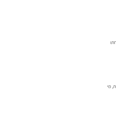
תו
, מי