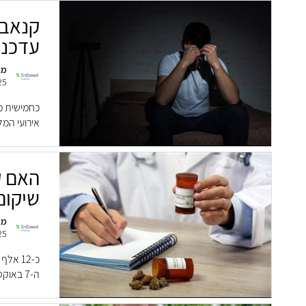
קנאבי
עדכנית 
מא
25
כחמישית מ
אירועי המל
האם ק
שיקום
מא
25
כ-12 א
ה-7 באוקטובר. העלייה המשמעותית בשיעור הסובלי...