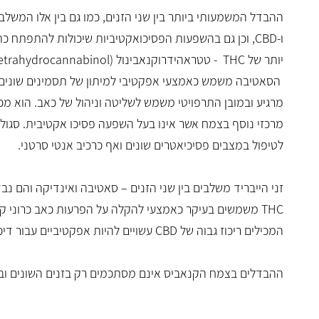
ההבדל המשמעותי ביותר בין שני הזנים, כמו גם בין אלו המשלבי
ו-
CBD
, וכן גם בהשפעות הפסיכואקטיביות שיכולות להתפתח כ
יותר של
THC
-
טטראהידרוקנאבינול (
etrahydrocannabinol
הסאטיבה משמש כאמצעי אפקטיבי למיתון של תסמינים שונים וב
מרגיע ובמובן התרפויטי משמש לשליטה וניהול של כאב. הוא מכ
מרכזי נוסף בצמח אשר אינו בעל השפעה פסיכו אקטיבית. סגולות
לטיפול במצבים פסיכיאטרים שונים ואף כרכיב אנטי סרטני.
זני הייבריד משלבים בין שני הזנים – סאטיבה ואינדיקה והם נב
THC
משמשים בעיקר כאמצעי להקלה על הפרעות כאב כרוני קשות, 
המכילים ריכוז גבוה של
CBD
עשויים להיות אפקטיביים עבור דיכא
ההבדלים בצמח הקנאביס אינם מסתכמים רק בזנים השונים וברי