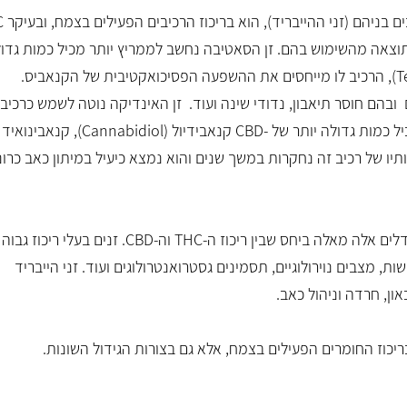
קראו עליי
קראו עליי
ולמצוא פתרונות, ונתנה לי תחושה שאני לא עוד
ם בניהם (זני ההייבריד), הוא בריכוז הרכיבים הפעילים בצמח, ובעיקר
C
מטופלת ברשימה אלא אדם שהיא באמת רוצה
תוצאה מהשימוש בהם. זן הסאטיבה נחשב לממריץ יותר מכיל כמות גדו
לעזור לו. יצאתי מהפגישה בתחושה שמבינים
אותי, שמקשיבים לכאב שלי ושיש לי רופאה
T
), הרכיב לו מייחסים את ההשפעה הפסיכואקטיבית של הקנאביס.
שאפשר לסמוך עליה. ממליצה עליה בחום לכל
הם חוסר תיאבון, נדודי שינה ועוד. זן האינדיקה נוטה לשמש כרכיב
מי שמחפש רופאת כאב מקצועית, יסודית,
אכפתית ואנושית."
יל כמות גדולה יותר של
-CBD
קנאבידיול (
Cannabidiol
), קנאבינואיד
יו של רכיב זה נחקרות במשך שנים והוא נמצא כיעיל במיתון כאב כרוני
דלים אלה מאלה ביחס שבין ריכוז ה-
THC
וה-
CBD
. זנים בעלי ריכוז גבוה
מצבים נוירולוגיים, תסמינים גסטרואנטרולוגים ועוד. זני הייבריד
ון, חרדה וניהול כאב.
כוז החומרים הפעילים בצמח, אלא גם בצורות הגידול השונות.