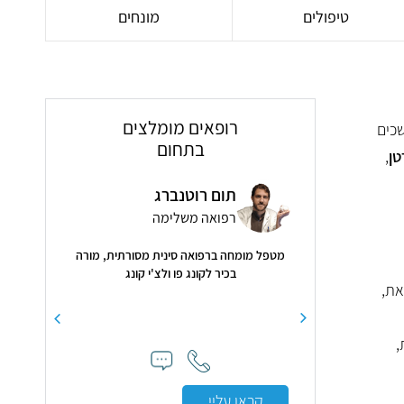
טיפולים
מונחים
רופאים מומלצים
כים
בתחום
טן
,
ק בכר
תום רוטנברג
ד"ר
יקה
רפואה משלימה
רפו
מטפל מומחה ברפואה סינית מסורתית, מורה
4.9
( 25 חוות דעת )
בכיר לקונג פו ולצ'י קונג
את,
כר היתה מקצועית לאחר
"ציתי להודות
קלה רבה היום אני אחרי
והאנושי שקיב
רבה."
הרגשתי שהיא ב
,
לי את כל הזמן
בסבלנות על כל
בצורה ברורה
קראו עליי
שלה, היא עש