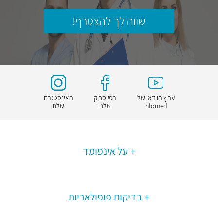
שווה לך להצטרף!
ערוץ הוידאו של
הפייסבוק
האינסטגרם
Infomed
שלנו
שלנו
על אינפומד
בדיקות פופולאריות