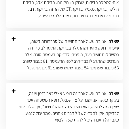
אותי למספר בדיקות, שכולן היו תקינות: בדיקת אקג, בדיקת
הולטר, בדיקת מאמץ, בדיקת CT של החזה ובדיקות דם.
ברצוני לדעת אם תסמינים ותוצאות אלו מצביעים ע
שאלה:
אני בת 26. לאחר תחושות של סחרחורות קשות,
עייפות, דופק מהיר (שהתגלה בבדיקת הולטר לב), ירידה
במשקל ותחושת רעב, הופניתי לבדיקת העמסת סוכר. אלה
הערכים שהתקבלו בבדיקה: לפני ההעמסה: 81 כעבור שעה:
63 כעבור שעתיים: 54 כעבור שלוש שעות: 61 אם אני אוכל
שאלה:
אני בת 25. לאחרונה הופיע אצלי כאב בזמן שינה,
בעיקר כאשר אני ישנה על צד שמאל. רופא המשפחה אמר
שאין ממה לחשוש, הוא חושב שזה משהו "חיצוני", אך שלח אותי
לבדיקת אקו לב כדי לשלול דברים אחרים. ממה יכול לנבוע
כאב זה? האם זה יכול להיות קשור לבעיי