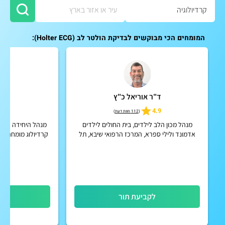
המומחים הכי מבוקשים לבדיקת הולטר לב (Holter ECG):
ד"ר אוריאל כ"ץ
ד"ר
5
4.9
(
112 חוות דעת
)
מנהל מכון הלב לילדים, בית החולים לילדים
מנהל היחידה לטיפ
אדמונד ולילי ספרא, המרכז הרפואי שיבא, תל
קרדיולוג מומחה ב
השומר
לקביעת תור
לק