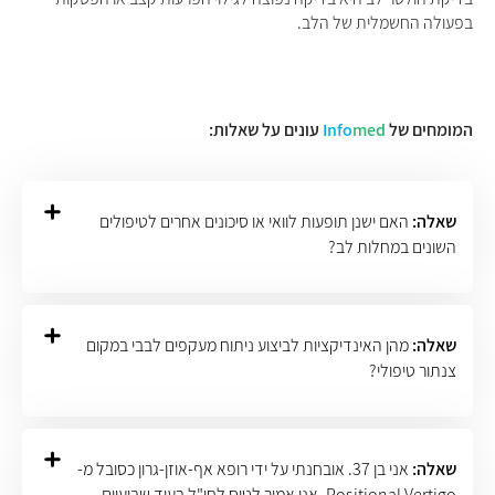
בפעולה החשמלית של הלב.
המומחים של
med
Info
עונים על שאלות:
שאלה:
האם ישנן תופעות לוואי או סיכונים אחרים לטיפולים
השונים במחלות לב?
שאלה:
מהן האינדיקציות לביצוע ניתוח מעקפים לבבי במקום
צנתור טיפולי?
שאלה:
אני בן 37. אובחנתי על ידי רופא אף-אוזן-גרון כסובל מ-
Positional Vertigo. אני אמור לטוס לחו"ל בעוד שבועיים.