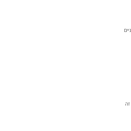
יים
זה