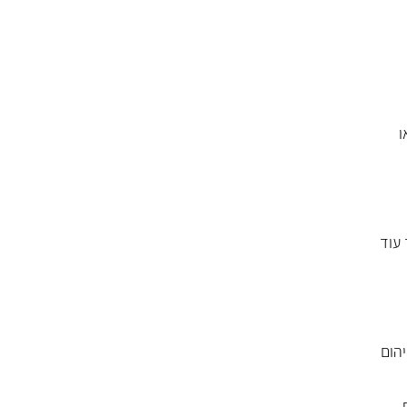
ו
 עוד
יהום