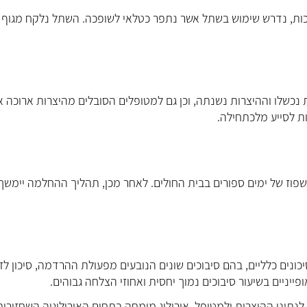
רוכות, נדרש שימוש בשתל אשר נתפר כטלאי לשופכה. השתל נלקח מגוף
נכשלו וההיצרות נשנתה, וכן גם למטופלים הסובלים מהיצרות ארוכה א
ות לסייע מלכתחילה.
פוז של ימים ספורים בבית החולים. לאחר מכן, תהליך ההחלמה יימשך
יכונים כלליים, בהם סיבוכים שונים הנובעים מפעולת ההרדמה, סיכון לז
פייניים בשיעור סיבוכים נמוך יחסית ואחוזי הצלחה גבוהים.
נתוני ההיצרות ולמטופל. אורולוג מומחה בתחום האורולוגיה השחזורית