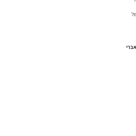
של
אברי