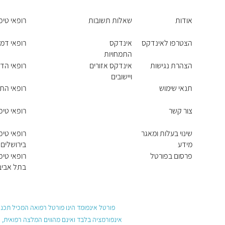
אודות
שאלות תשובות
רופאי טיפ
הצטרפו לאינדקס
אינדקס
רופאי דמי
התמחויות
ראשיות
הצהרת נגישות
אינדקס אזורים
רופאי הד
ויישובים
תנאי שימוש
רופאי הת
צור קשר
רופאי טי
שינוי בעלות ומאגר
רופאי טיפ
מידע
בירושלים
פרסום בפורטל
רופאי טיפ
בתל אביב 
פורטל אינפומד הינו פורטל רפואה המכיל תכנים
אינפורמציה בלבד ואינם מהווים המלצה רפואית, 