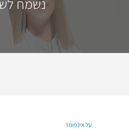
נשמח לשמ
על אינפומד