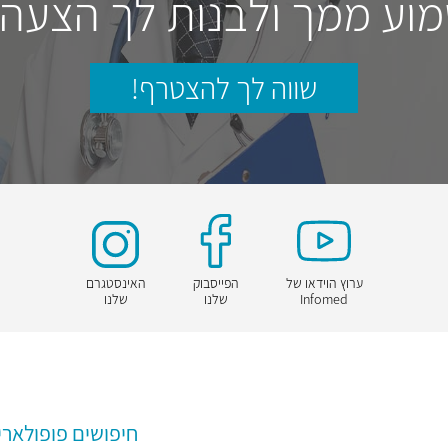
וע ממך ולבנות לך הצעה
שווה לך להצטרף!
ערוץ הוידאו של
הפייסבוק
האינסטגרם
Infomed
שלנו
שלנו
חיפושים פופולארי