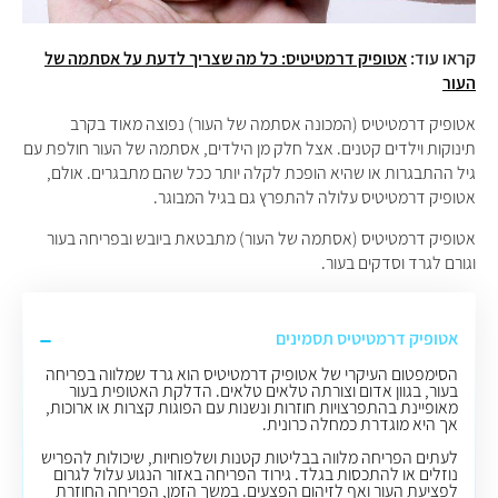
קראו עוד:
אטופיק דרמטיטיס: כל מה שצריך לדעת על אסתמה של
העור
אטופיק דרמטיטיס (המכונה אסתמה של העור) נפוצה מאוד בקרב
תינוקות וילדים קטנים. אצל חלק מן הילדים, אסתמה של העור חולפת עם
גיל ההתבגרות או שהיא הופכת לקלה יותר ככל שהם מתבגרים. אולם,
אטופיק דרמטיטיס עלולה להתפרץ גם בגיל המבוגר.
אטופיק דרמטיטיס (אסתמה של העור) מתבטאת ביובש ובפריחה בעור
וגורם לגרד וסדקים בעור.
אטופיק דרמטיטיס תסמינים
הסימפטום העיקרי של אטופיק דרמטיטיס הוא גרד שמלווה בפריחה
בעור, בגוון אדום וצורתה טלאים טלאים. הדלקת האטופית בעור
מאופיינת בהתפרצויות חוזרות ונשנות עם הפוגות קצרות או ארוכות,
אך היא מוגדרת כמחלה כרונית.
לעתים הפריחה מלווה בבליטות קטנות ושלפוחיות, שיכולות להפריש
נוזלים או להתכסות בגלד. גירוד הפריחה באזור הנגוע עלול לגרום
לפציעת העור ואף לזיהום הפצעים. במשך הזמן, הפריחה החוזרת