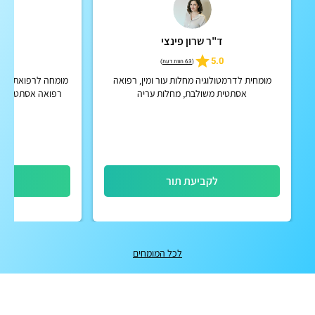
ד"ר שרון פינצי
ד"ר
5
5.0
(
63 חוות דעת
)
מומחית לדרמטולוגיה מחלות עור ומין, רפואה
מומחה לרפואת עור 
אסתטית משולבת, מחלות עריה
רפואה אסתטית, טי
הסרת גי
לקביעת תור
לק
לכל המומחים