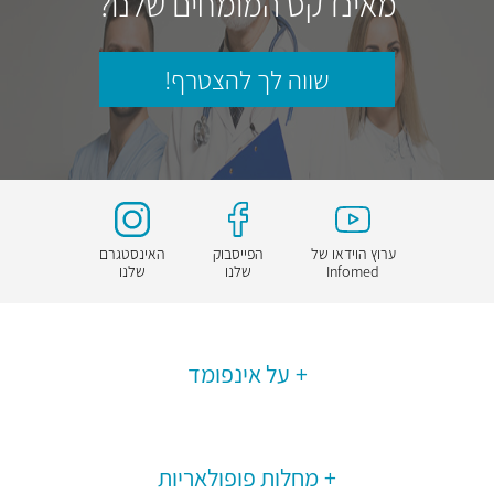
מאינדקס המומחים שלנו?
שווה לך להצטרף!
ערוץ הוידאו של
הפייסבוק
האינסטגרם
Infomed
שלנו
שלנו
על אינפומד
מחלות פופולאריות