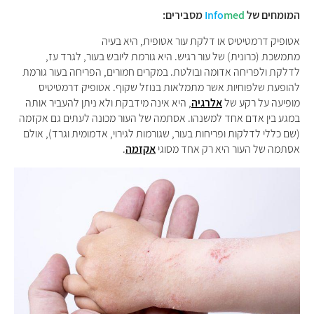
המומחים של
med
Info
מסבירים:
אטופיק דרמטיטיס או דלקת עור אטופית, היא בעיה
מתמשכת (כרונית) של עור רגיש. היא גורמת ליובש בעור, לגרד עז,
לדלקת ולפריחה אדומה ובולטת. במקרים חמורים, הפריחה בעור גורמת
להופעת שלפוחיות אשר מתמלאות בנוזל שקוף. אטופיק דרמטיטיס
מופיעה על רקע של
אלרגיה
, היא אינה מידבקת ולא ניתן להעביר אותה
במגע בין אדם אחד למשנהו. אסתמה של העור מכונה לעתים גם אקזמה
(שם כללי לדלקות ופריחות בעור, שגורמות לגירוי, אדמומית וגרד), אולם
אסתמה של העור היא רק אחד מסוגי
אקזמה
.