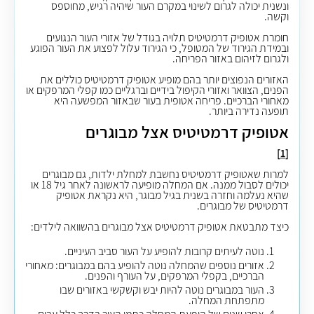
ונשנית יכולה לגרום לשינוי במקרם העור שיהיה רגיש, מחוספס
וקשה.
חומרת אטופיק דרמטיטיס תלויה בגודל של אזורי העור הנגועים
ובמידת הגירוד של המטופל, כי הגירוד עלול לפצוע את העור הפוגע
ולגרום לזיהום באזור הפריחה.
האזורים הנפוצים יותר בהם מופיע אטופיק דרמטיטיס כוללים את
הפנים, הצוואר ואזורי הקיפול בידיים וברגליים כמו קפלי המרפקים או
מאחורי הברכיים. פריחה אטופית בעור שבאזור המפשעה היא
תופעה נדירה ביותר.
אטופיק דרמטיטיס אצל מבוגרים
[1]
למרות שאטופיק דרמטיטיס נחשבת למחלת ילדות, גם מבוגרים
יכולים לסבול ממנה. אם המחלה מופיעה לראשונה לאחר גיל 18 או
שהיא נעלמה וחזרה בשנית בגיל מבוגר, היא נקראת אטופיק
דרמטיטיס של מבוגרים
.
כיצד מתבטאת אטופיק דרמטיטיס אצל מבוגרים בהשוואה לילדים:
נוטה לעיתים קרובות להופיע על העור סביב העיניים.
אזורים נוספים שהמחלה נוטה להופיע בהם במבוגרים: מאחורי
הברכיים,
בקפלי המרפקים, על העורף והפנים.
העור
במבוגרים נוטה להיות יבש וקשקשי באזורים שבו
מתפתחת המחלה.