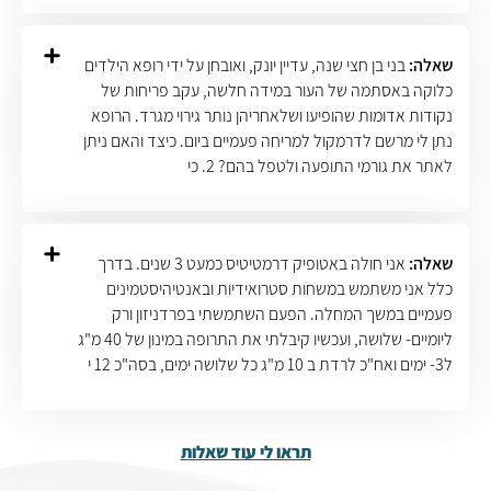
שאלה:
בני בן חצי שנה, עדיין יונק, ואובחן על ידי רופא הילדים
כלוקה באסתמה של העור במידה חלשה, עקב פריחות של
נקודות אדומות שהופיעו ושלאחריהן נותר גירוי מגרד. הרופא
נתן לי מרשם לדרמקול למריחה פעמיים ביום. כיצד והאם ניתן
לאתר את גורמי התופעה ולטפל בהם? 2. כי
שאלה:
אני חולה באטופיק דרמטיטיס כמעט 3 שנים. בדרך
כלל אני משתמש במשחות סטרואידיות ובאנטיהיסטמינים
פעמיים במשך המחלה. הפעם השתמשתי בפרדניזון ורק
ליומיים- שלושה, ועכשיו קיבלתי את התרופה במינון של 40 מ"ג
ל3- ימים ואח"כ לרדת ב 10 מ"ג כל שלושה ימים, בסה"כ 12 י
תראו לי עוד שאלות