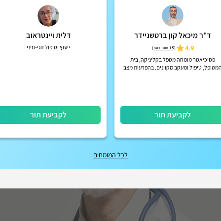
ד"ר מיכאל קון ברטשניידר
דלית ויינטראוב
4.9
ייעוץ וטיפול זוגי-מיני
(
15 חוות דעת
)
פסיכיאטר מומחה מטפל בקליניקה, בית
מטופל, טיפול ומעקב מקוונים. בהפרעות מצב
רוח, הפרעות קשב וריכוז, הפרעות פסיכוטיות
אקוטיות וכרוניות, הפרעות אישי...
לקביעת תור
לקביעת תור
לכל המומחים