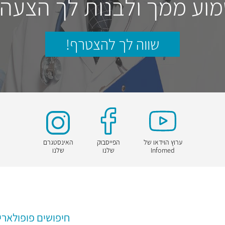
וע ממך ולבנות לך הצעה
שווה לך להצטרף!
ערוץ הוידאו של
הפייסבוק
האינסטגרם
Infomed
שלנו
שלנו
חיפושים פופולארי