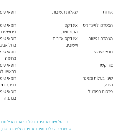
אודות
שאלות תשובות
רופאי טיפו
הצטרפו לאינדקס
אינדקס
רופאי טיפו
התמחויות
בירושלים
ראשיות
הצהרת נגישות
אינדקס אזורים
רופאי טיפו
ויישובים
בתל אביב 
תנאי שימוש
רופאי טיפו
בחיפה
צור קשר
רופאי טיפו
בראשון לצי
שינוי בעלות ומאגר
רופאי טיפו
מידע
בפתח תקו
פרסום בפורטל
רופאי טיפו
בנתניה
פורטל אינפומד הינו פורטל רפואה המכיל תכנים
אינפורמציה בלבד ואינם מהווים המלצה רפואית, 