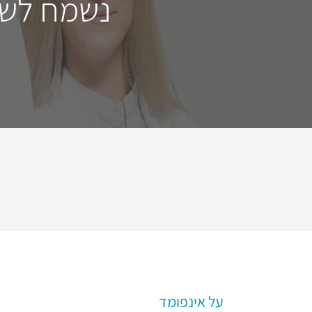
נשמח לשמ
על אינפומד