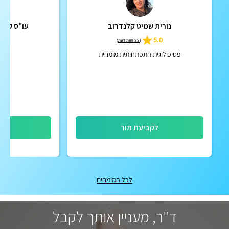
נורית שמיט קלנדרוב
עו"ס קליני (MSW) קרן
5.0
(
32 חוות דעת
)
פסיכולוגית התפתחותית מומחית
לקביעת תור
לק
לכל המומחים
ד"ר, מעניין אותך לקבל