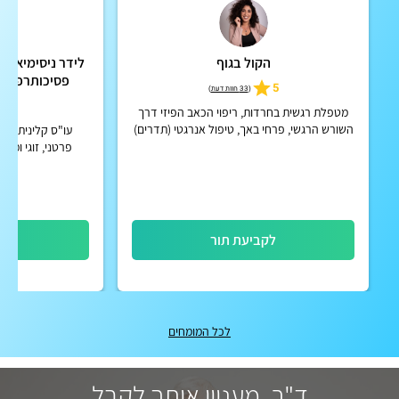
הקול בגוף
ליד
פסיכותרפיסטית
5
(
33 חוות דעת
)
ו
5
מטפלת רגשית בחרדות, ריפוי הכאב הפיזי דרך
השורש הרגשי, פרחי באך, טיפול אנרגטי (תדרים)
פרטני, זוגי ומש
בת
לקביעת תור
לק
לכל המומחים
ד"ר, מעניין אותך לקבל