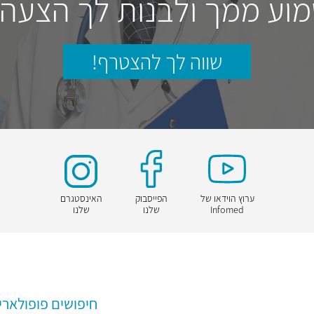
וע ממך ולבנות לך הצעה
שווה לך להצטרף!
ערוץ הוידאו של
הפייסבוק
האינסטגרם
Infomed
שלנו
שלנו
חיפושים פופולארי