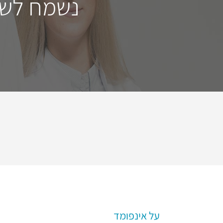
נשמח לשמ
על אינפומד