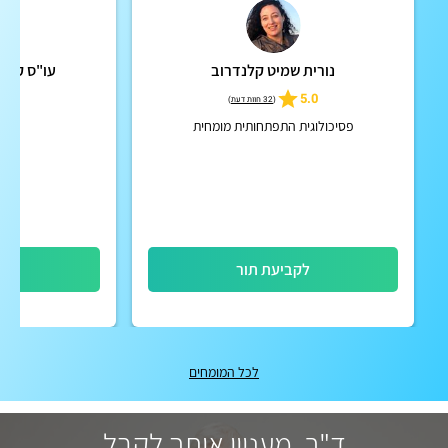
נורית שמיט קלנדרוב
עו"ס קליני (MSW) קרן
5.0
(
32 חוות דעת
)
פסיכולוגית התפתחותית מומחית
לקביעת תור
לק
לכל המומחים
ד"ר, מעניין אותך לקבל