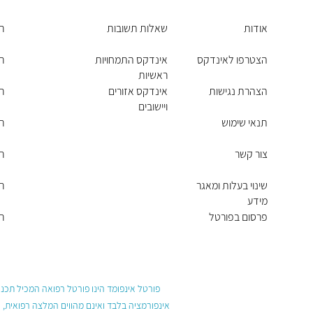
אודות
שאלות תשובות
ר
הצטרפו לאינדקס
אינדקס התמחויות
ר
ראשיות
הצהרת נגישות
אינדקס אזורים
ר
ויישובים
תנאי שימוש
ר
צור קשר
ר
שינוי בעלות ומאגר
ר
מידע
פרסום בפורטל
ר
פורטל אינפומד הינו פורטל רפואה המכיל תכנים
אינפורמציה בלבד ואינם מהווים המלצה רפואית, 