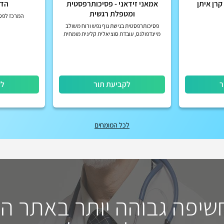
אמאני זידאני - פסיכותרפסטית
הדר
ומטפלת רגשית
המרכז לפסי
פסיכותרפסטית בגישת גוף נפש ורוח משולב
מיינדפולנס, עובדת סוציאלית קלינית מומחית
לטיפול בטראומה, מטפלת ב-EMDR, מדריכת
הורים, מנחת קבוצות
ר
לקביעת תור
לק
לכל המומחים
חשיפה גבוהה יותר באתר ה