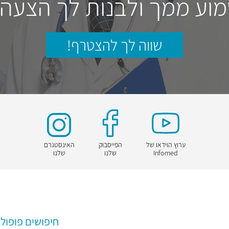
וע ממך ולבנות לך הצעה
שווה לך להצטרף!
ערוץ הוידאו של
הפייסבוק
האינסטגרם
Infomed
שלנו
שלנו
חיפושים פופולא