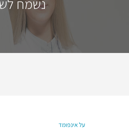
נשמח לשמ
על אינפומד