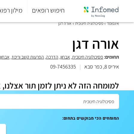
חיפוש רופאים
מילון רפוא
סוף
אינפומד
פסיכולוגיה חינוכית
אורה דגן
התפריט
הראשי.
אורה דגן
תחומים:
פסיכולוגיה חינוכית
,
אבחון
,
הדרכה
,
הפרעות קשב וריכוז
,
אבחון 
איריס 8, כפר סבא
|
09-7456335
למומחה הזה לא ניתן לזמן תור אצלנו, 
המומחים הכי מבוקשים בתחום: