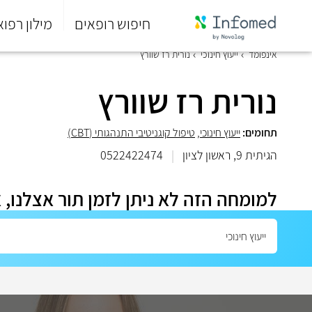
חיפוש רופאים
מילון רפוא
סוף
אינפומד
ייעוץ חינוכי
נורית רז שוורץ
התפריט
הראשי.
נורית רז שוורץ
תחומים:
ייעוץ חינוכי
,
טיפול קוגניטיבי התנהגותי (CBT)
הגיתית 9, ראשון לציון
|
0522422474
למומחה הזה לא ניתן לזמן תור אצלנו, 