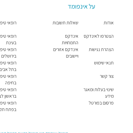
על אינפומד
אודות
שאלות תשובות
רופאי טיפו
הצטרפו לאינדקס
אינדקס
רופאי טיפו
התמחויות
בעינת
ראשיות
הצהרת נגישות
אינדקס אזורים
רופאי טיפו
ויישובים
בירושלים
תנאי שימוש
רופאי טיפו
בתל אביב 
צור קשר
רופאי טיפו
בחיפה
שינוי בעלות ומאגר
רופאי טיפו
מידע
בראשון לצי
פרסום בפורטל
רופאי טיפו
בפתח תקו