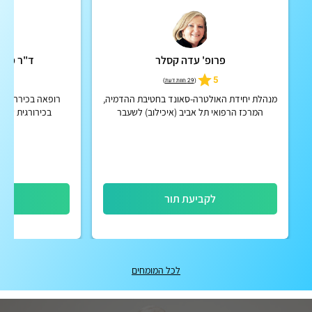
פרופ' עדה קסלר
ד"ר מיכל
5
5
(
29 חוות דעת
)
מנהלת יחידת האולטרה-סאונד בחטיבת ההדמיה,
רופאה בכירה בבית
המרכז הרפואי תל אביב (איכילוב) לשעבר
בכירורגית שד, 
לקביעת תור
לק
לכל המומחים