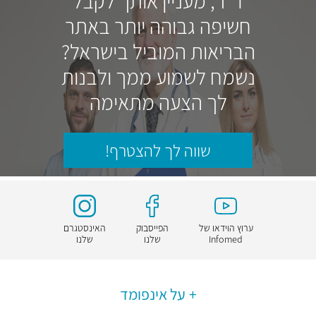
ד"ר, מעניין אותך לקבל
חשיפה גבוהה יותר באתר
הבריאות המוביל בישראל?
נשמח לשמוע ממך ולבנות
לך הצעה מתאימה
שווה לך להצטרף!
ערוץ הוידאו של
הפייסבוק
האינסטגרם
Infomed
שלנו
שלנו
על אינפומד