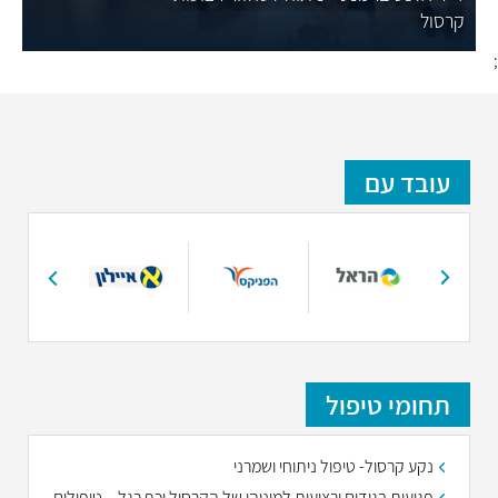
קרסול
;
עובד עם
תחומי טיפול
נקע קרסול- טיפול ניתוחי ושמרני
פגיעות בגידים ורצועות למיניהן של הקרסול וכף רגל – טיפולים