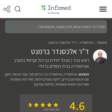
הקלידו
כדי
לחפש
רופאים,
מידע
אינפומד
אורתופדיה
ד"ר אלכסנדר ברמנט
מקצועי,
ד"ר אלכסנדר ברמנט
פורומים
ועוד...
רופא בכיר | מנהל יחידת כף רגל וקרסול במערך
אורתופדיה בבית החולים ברזילי
תחומים:
אורתופדיה
,
אורתופדיה כף רגל וקרסול
,
שברי קרסול
,
תיקון
שברים וקרעים בגידים
,
דלקת במפרק הלסת
,
חוות דעת משפטית
,
חוות דעת רפואית-משפטית
,
החלפת מפרקים
4.6
( 29 חוות דעת )