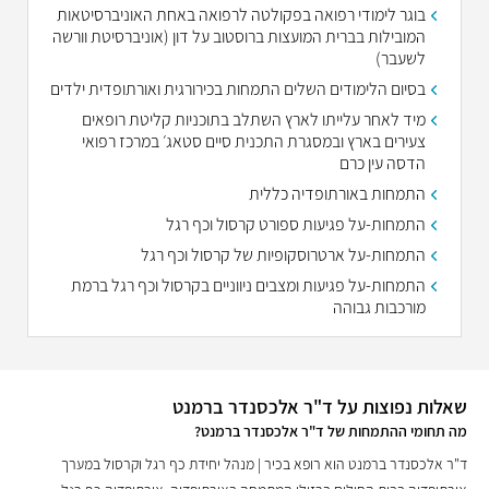
בוגר לימודי רפואה בפקולטה לרפואה באחת האוניברסיטאות
המובילות בברית המועצות ברוסטוב על דון (אוניברסיטת וורשה
לשעבר)
בסיום הלימודים השלים התמחות בכירורגית ואורתופדית ילדים
מיד לאחר עלייתו לארץ השתלב בתוכניות קליטת רופאים
צעירים בארץ ובמסגרת התכנית סיים סטאג׳ במרכז רפואי
הדסה עין כרם
התמחות באורתופדיה כללית
התמחות-על פגיעות ספורט קרסול וכף רגל
התמחות-על ארטרוסקופיות של קרסול וכף רגל
התמחות-על פגיעות ומצבים ניווניים בקרסול וכף רגל ברמת
מורכבות גבוהה
שאלות נפוצות על ד"ר אלכסנדר ברמנט
מה תחומי ההתמחות של ד"ר אלכסנדר ברמנט?
ד"ר אלכסנדר ברמנט הוא רופא בכיר | מנהל יחידת כף רגל וקרסול במערך