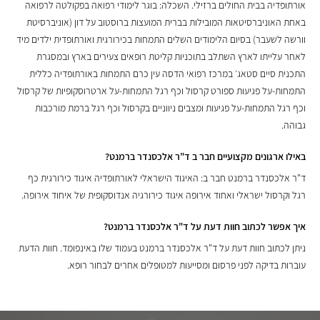
אורתופדיה בבית החולים ברזילי. השכלה: בוגר לימודי רפואה בפקולטה לרפואה
באחת האוניברסיטאות המובילות בברית המועצות ברוסטוב על דון (אוניברסיטת
וורשה לשעבר) בסיום הלימודים השלים התמחות בכירורגית ואורתופדית ילדים מיד
לאחר עלייתו לארץ השתלב בתוכניות קליטת רופאים צעירים בארץ ובמסגרת
התכנית סיים סטאג׳ במרכז רפואי הדסה עין כרם התמחות באורתופדיה כללית
התמחות-על פגיעות ספורט קרסול וכף רגל התמחות-על ארטרוסקופיות של קרסול
וכף רגל התמחות-על פגיעות ומצבים ניווניים בקרסול וכף רגל ברמת מורכבות
גבוהה.
באילו ארגונים מקצועיים חבר ב ד"ר אלכסנדר ברמנט?
ד"ר אלכסנדר ברמנט חבר ב: האיגוד הישראלי לאורתופדיה איגוד כירורגית כף
רגל וקרסול ישראלי ואחוד אירופה איגוד כירורגיה אנדוסקופית של איחוד אירופה.
איך אפשר לכתוב חוות דעת על ד"ר אלכסנדר ברמנט?
ניתן לכתוב חוות דעת על ד"ר אלכסנדר ברמנט בעמוד שלו באינפומד. חוות הדעת
עוברות בדיקה לפני פרסום ומסייעות למטופלים אחרים לבחור רופא.