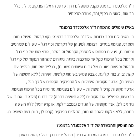
ד"ר אלכסנדר ברמנט מקבל מטופלים דרך: פרטי, הראל, הפניקס, איילון, כלל
בריאות, לאומית כסף/זהב, מנורה מבטחים.
באילו טיפולים מתמחה ד"ר אלכסנדר ברמנט?
בין הטיפולים והפרוצדורות של ד"ר אלכסנדר ברמנט: נקע קרסול- טיפול ניתוחי
ושמרני, פגיעות בגידים ורצועות למיניהן של הקרסול וכף רגל – טיפולים שמרניים
וניתוחיים, פגיעות בסחוס של מפרק הקרסול וסובטלרי, טראומות של כף רגל
וקרסול בכל הרמות מקל עד מורכבות ביותר, ניתוחים לשחזור תפקוד של כף רגל
וקרסול (פגיעות ניווניות של גידים ועיוותים משניים) , רגליים שטוחות, רגליים עם
קשת גבוה, בוהן קלועה, אצבע פטיש בשיטות קלסיות וזעירות ( ללא חשיפה של
העצמות), ארטרוסקופיות טיפוליות של המפרקים הקטנים של כף רגל ,
ארטרוסקופיות קרסול טיפוליות – טיפולים בפגיעות סחוסיות בכל הרמות ופגיעות
ברצועות, טיפולים אנדוסקופיים (ללא חשיפה רחבה) לדורבנים (פלנטרי ואחורי של
גיד אכילס), אנדוסקופיות של הגידים (במצב דלקתי או קרע זעיר) ללא חשיפה
רחבה, ללא צלקות לאחר הניתוח, החלפות מפרקים (קרסול) , חוות דעת משפטיות.
מה הניסיון וההכשרה של ד"ר אלכסנדר ברמנט?
ד"ר אלכסנדר ברמנט הוא רופא בכיר | מנהל יחידת כף רגל וקרסול במערך