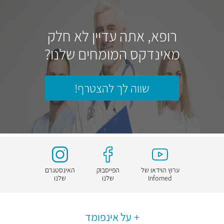
רופא, אתה עדיין לא חלק
מאינדקס המומחים שלנו?
שווה לך להצטרף!
ערוץ הוידאו של
הפייסבוק
האינסטגרם
Infomed
שלנו
שלנו
על אינפומד