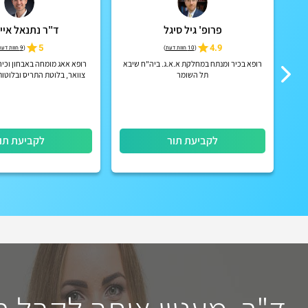
פרופ' גיל סיגל
ד"ר נתנאל איי
ור
4.9
5
(
10 חוות דעת
)
(
9 חוות דעת
רופא בכיר ומנתח במחלקת א.א.ג. ביה"ח שיבא
רופא אאג מומחה באבחון וכירו
תל השומר
צוואר, בלוטת התריס ובלוטות
רופא בכיר במרכז הרפואי ל
לקביעת תור
לקביעת תו