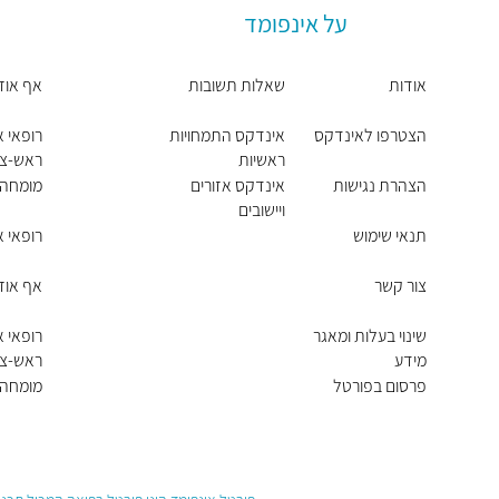
על אינפומד
אודות
שאלות תשובות
אף אוזן 
הצטרפו לאינדקס
אינדקס התמחויות
רופאי אף
ראשיות
ראש-צו
הצהרת נגישות
אינדקס אזורים
מומחה א
ויישובים
תנאי שימוש
רופאי א
צור קשר
אף אוזן
שינוי בעלות ומאגר
רופאי אף
מידע
ראש-צו
פרסום בפורטל
מומחה א