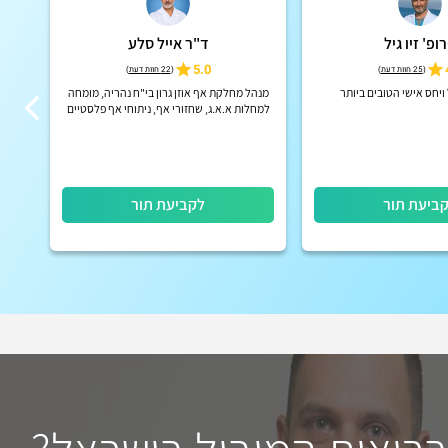
ופ' זיו גיל
ד"ר אייל סלע
5.0
(
25 חוות דעת
)
(
22 חוות דעת
)
ויחס אישי הטובים ביותר
מנהל מחלקת אף אוזן גרון בי"ח נהריה, מומחה
רופא
למחלות א.א.ג, שחזורי אף, ניתוחי אף פלסטיים
ורפואיים, ניתוחי הצמדת אוזניים
ביעת תור
לקביעת תור