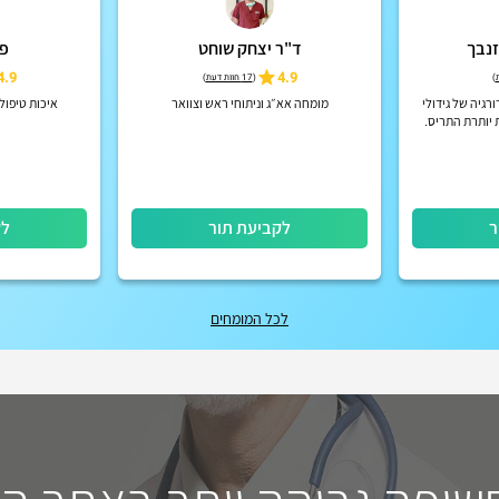
זנבך
ד"ר יצחק שוחט
פר
4.9
4.9
)
(
17 חוות דעת
)
רגיה של גידולי
מומחה אא״ג וניתוחי ראש וצוואר
איכות טיפול 
 יותרת התריס.
גליל , נהריה
ר
לקביעת תור
לק
לכל המומחים