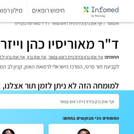
חיפוש רופאים
מילון רפוא
סוף
אינפומד
אף אוזן גרון וכירורגיית ראש-צוואר
ד"ר מאוריסיו כהן וייזר
התפריט
הראשי.
ד"ר מאוריסיו כהן וייזר
תחומים:
אף אוזן גרון וכירורגיית ראש-צוואר
,
אף אוזן גרון
,
אף אוזן גרון ילד
לקביעת תור פרטי, המרכז הישראלי לרפואת האוזן, קניון לב המפרץ (סינמול), שד׳ הה
למומחה הזה לא ניתן לזמן תור אצלנו, 
המומחים הכי מבוקשים בתחום: