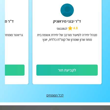
ד"ר יבגני מירושניק
ד"ר מחאמ
5
4.8
(
5 חוות דעת
)
מנהל יחידה לסיעוד מורכב של יחידת אשפוז בית
גריאטר מומחה לאבחו
מחוז שרון שומרון של קופ"ח כללית, יועץ
גריאטריה בכיר, שרותי בריאות כללית מחוז שרון
שומרון
לקביעת תור
לק
לכל המומחים