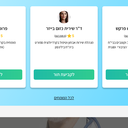
ש פרקש
ד"ר שירית כזום בייזר
פרופ
5
5
)
(
6 חוות דעת
)
וקוצבים בבי"ח
מנהלת שירות אבחון וטיפול בקרדיולוגית ספורט
מומחית בקרד
ציבורי וסגנית
ביה"ח בילינסון
(אלק
בית החולים
ר
לקביעת תור
לק
לכל המומחים