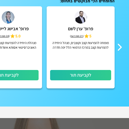
המומחים הכי מבוקשים בתחום:
פרופ' ערן לשם
פרופ' אבישג ליי
 |
5
5.0
(
21 חוות דעת
)
(
24 חוות דעת
ומר
מומחה להפרעות קצב וקוצבים, מנהל היחידה
מנהלת היחידה להפרעות קצב 
להפרעות קצב במרכז הרפואי הלל יפה חדרה
האוניברסיטאי אסותא אשדוד ה
מנהל המערך הקרדיולוגי ב
לקביעת תור
לקביעת תו