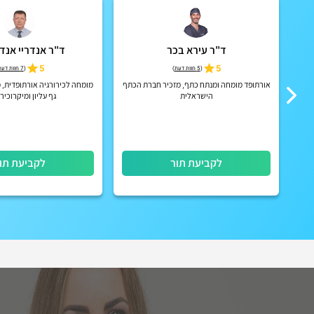
ד"ר עירא בכר
ד"ר אנדריי אנד
5
5
(
5 חוות דעת
)
(
7 חוות דעת
אורתופד מומחה ומנתח כתף, מזכיר חברת הכתף
מומחה לכירורגיה אורתופדית, 
רכז
הישראלית
גף עליון ומיקרוכיר
לקביעת תור
לקביעת תו