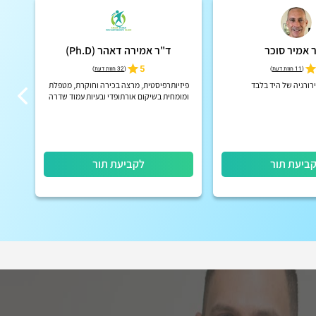
 אמיר סוכר
ד"ר אמירה דאהר (Ph.D)
5
(
11 חוות דעת
)
(
32 חוות דעת
)
רורגיה של היד בלבד
פיזיותרפיסטית, מרצה בכירה וחוקרת, מטפלת
מומח
ומומחית בשיקום אורתופדי ובעיות עמוד שדרה
(צוואר וגב), סחרחורות ושיווי משקל, כאבי ראש,
טינטון ובעיות מפרק ...
ביעת תור
לקביעת תור