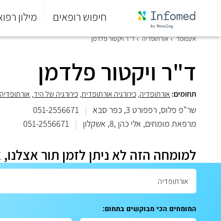
חיפוש רופאים
מילון רפוא
סוף
אינפומד
אורתופדיה
ד"ר ויקטור פלדמן
התפריט
הראשי.
ד"ר ויקטור פלדמן
תחומים:
אורתופדיה
,
כירורגיה אורתופדית
,
כירורגיה של היד
,
אורתופדיה 
שר"פ פלוס, רפפורט 3, כפר סבא
|
051-2556671
מרפאת מומחים, אלי כהן ,8, אשקלון
|
051-2556671
למומחה הזה לא ניתן לזמן תור אצלנו, 
המומחים הכי מבוקשים בתחום: