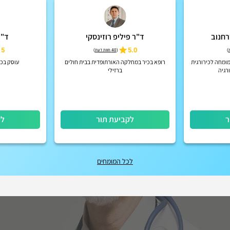
רחנוב
ד"ר פיליפ רוזינסקי
ד"ר
5
5.0
)
(
40 חוות דעת
)
מומחה לכירורגית
רופא בכיר במחלקה האורתופדית בבית חולים
עוסק בכי
ורגיה
ברזילי
ר
לקביעת תור
לק
לכל המומחים