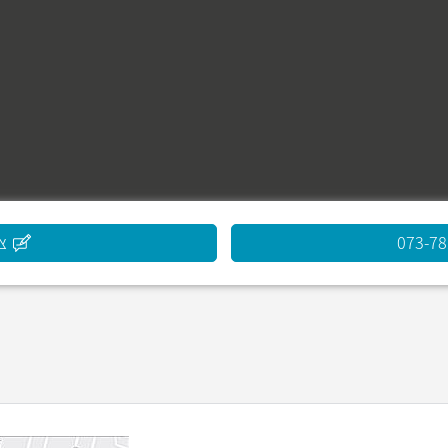
073-7
צ