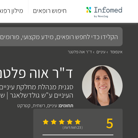
חיפוש רופאים
מילון רפוא
סוף
התפריט
הקלידו
הראשי.
כדי
לחפש
רופאים,
מידע
אינפומד
עיניים
ד"ר אוה פלטנר
מקצועי,
פורומים
ד"ר אוה פלטנ
ועוד...
סגנית מנהלת מחלקת עיניים
העיניים ע"ש גולדשלאגר | שי
תחומים:
עיניים
,
רשתית
,
קטרקט
5
( 23 חוות דעת )