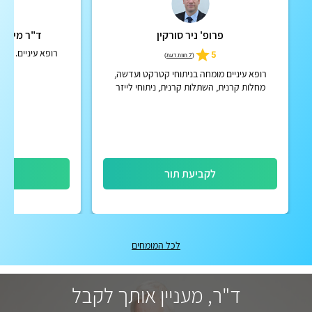
פרופ' ניר סורקין
ד"ר מיכאל
רופא עיניים. מבצע
5
(
7 חוות דעת
)
רופא עיניים מומחה בניתוחי קטרקט ועדשה,
מחלות קרנית, השתלות קרנית, ניתוחי לייזר
להסרת משקפיים. מנהל המחקר בקרנית ומקטע
קדמי של העין בביה"ח איכילו...
לקביעת תור
לק
לכל המומחים
ד"ר, מעניין אותך לקבל