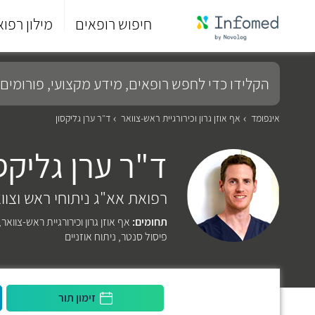
חיפוש רופאים
מילון רפוא
סוף
התפריט
הקלידו
הראשי.
כדי
לחפש
רופאים,
מידע
אינפומד
אף אוזן גרון וכירורגיית ראש-צוואר
ד"ר ערן גליקסון
מקצועי,
פורומים
ד"ר ערן גליקס
ועוד...
רפואת אא"ג ניתוחי ראש וצוו
תחומים:
אף אוזן גרון וכירורגיית ראש-צוואר
,
פיסול סנטר
,
ניתוח אוזניים
זימון תור