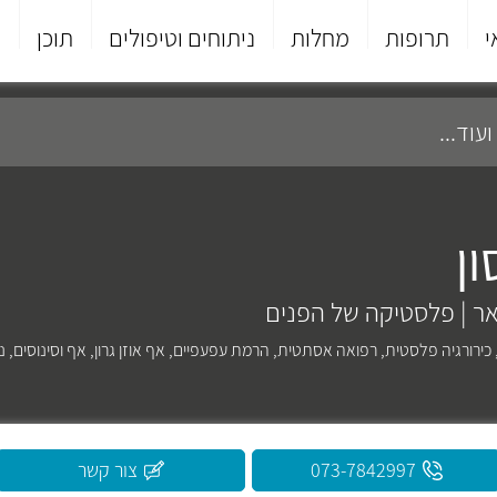
י
תרופות
מחלות
ניתוחים וטיפולים
תוכן
פ
ון
אר | פלסטיקה של הפנים
כירורגיה פלסטית
,
רפואה אסתטית
,
הרמת עפעפיים
,
אף אוזן גרון
,
אף וסינוסים
,
נ
073-7842997
צור קשר