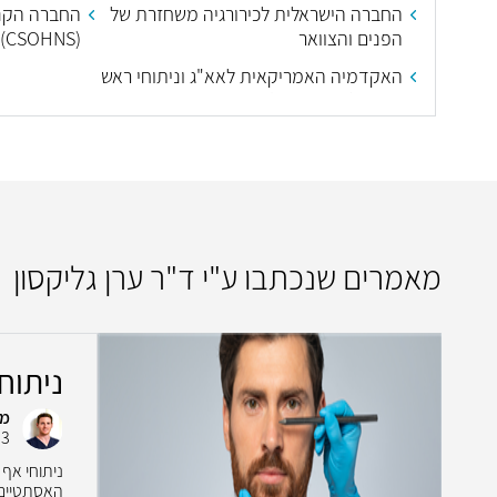
החברה הישראלית לכירורגיה משחזרת של
החברה הקנד
הפנים והצוואר
(CSOHNS)
האקדמיה האמריקאית לאא"ג וניתוחי ראש
וצוואר (HNS-AAO)
מאמרים שנכתבו ע"י ד"ר ערן גליקסון
ניתוח
מא
23
ניתוחי אף 
האסתטיים 