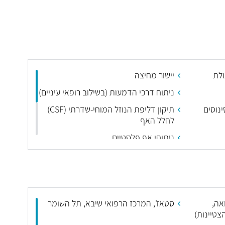
ולת
יישור מחיצה
ניתוח דרכי הדמעות (בשילוב רופאי עיניים)
נוסים
תיקון דליפת הנוזל המוחי-שדרתי (CSF)
לחלל האף
ניתוחי אף פלסטיים
ם
ניתוחים פלסטיים ומשחזרים של מבני
הפנים (מתיחת פנים וצוואר, ניתוחי
עפעפיים, הצמדת אפרכסות, שתל לעיצוב
הסנטר ועוד)
אה,
סטאז', המרכז הרפואי שיבא, תל השומר
ניתוחי שקדים,שקד שלישי, כפתורים
צטיינות)