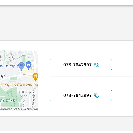
073-7842997
073-7842997