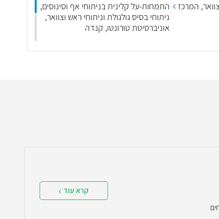
וואר, המרכז
התמחות-על קלינית בניתוחי אף וסינוסים,
ניתוחי בסיס גולגולת וניתוחי ראש וצוואר,
אוניברסיטת טורונטו, קנדה
 פלסטיים
בוגר קורסים והשתלמויות בטיפולים
טת טורונטו,
ניתוחיים ולא ניתוחיים בנושא מחלות האף
והסינוסים ופלסטיקה של הפנים בארץ
ובחו"ל
קרא עוד
ים