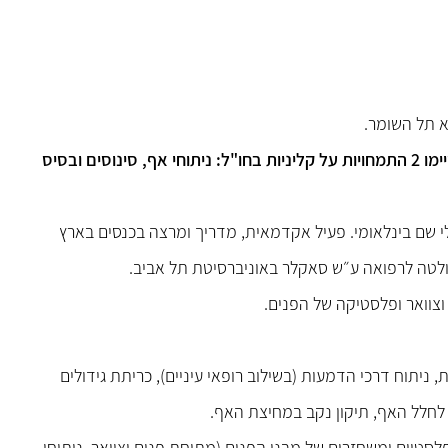
א תל השומר.
ד"ר גליקסון הינו בין הרופאים והמנתחים הבודדים בארץ שסיימו 2 התמחויות על קליניות בחו"ל: ניתוחי אף, סינוסים ובסיס
י שם בינלאומי. פעיל אקדמאית, מדריך ומרצה בכנסים בארץ
ולטה לרפואה ע״ש סאקלר באוניברסיטת תל אביב.
 וצוואר ופלסטיקה של הפנים.
ת, ניתוח דרכי הדמעות (בשילוב רופאי עיניים), כריתת גידולים
 פלסטיים ומשחזרים של מבני הפנים (מתיחת פנים וצוואר, ניתוחי