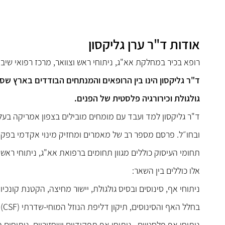
אודות ד"ר ערן גליקסון
רופא בכיר במחלקת אא"ג, ניתוחי ראש וצוואר, מרכז רפואי שיב
גולגולת וכירורגיה פלסטית של הפנים.
ד"ר גליקסון למד ועבד עם מומחים מובילים בצפון אמריקה בעל
ובחו״ל. פרסם מספר רב של מאמרים ומחזיק מינוי אקדמי בפק
תחומי העיסוק כוללים מגוון תחומים ברפואת אא"ג, ניתוחי ראש
אלו כוללים בין השאר:
ניתוחי אף, סינוסים ובסיס גולגולת, יישור מחיצה, הקטנת קונכיו
בחלל האף והסינוסים, תיקון דליפת הנוזל המוחי-שדרתי (CSF) לחלל האף, תיקון נקב במחיצת האף.
ניתוחי אף פלסטיים , ניתוחי אף תפקודיים ושחזוריים, ניתוחים