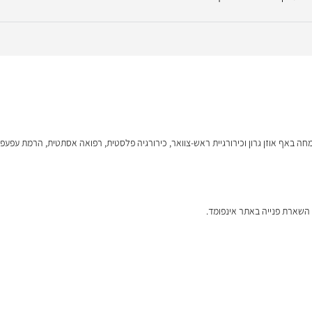
 באף אוזן גרון וכירורגיית ראש-צוואר, כירורגיה פלסטית, רפואה אסתטית, הרמת עפעפיים, א