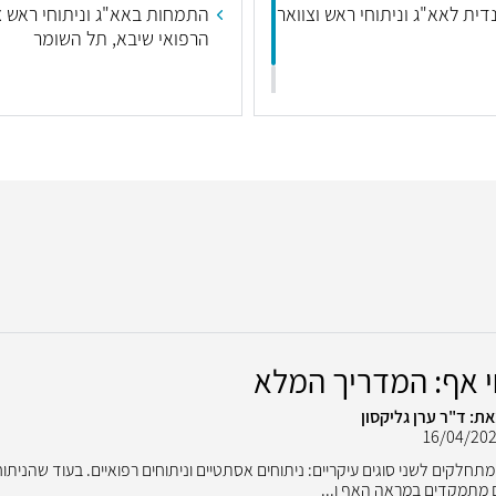
ית לאא"ג וניתוחי ראש וצוואר
התמחות באא"ג וניתוחי ראש צ
הרפואי שיבא, תל השומר
התמחות-על קלינית בניתוחים
ומשחזרים של הפנים, אוניברסי
קנדה
י אף: המדריך המלא
ת: ד"ר ערן גליקסון
16/04/20
מתחלקים לשני סוגים עיקריים: ניתוחים אסתטיים וניתוחים רפואיים. בעוד שהניתוח
מתמקדים במראה האף ו...