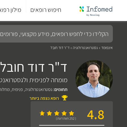
חיפוש רופאים
מילון רפוא
סוף
התפריט
הקלידו
הראשי.
כדי
לחפש
רופאים,
מידע
אינפומד
גסטרואנטרולוגיה
ד"ר דוד חובל
מקצועי,
פורומים
ד"ר דוד חובל
ועוד...
מומחה לפנימית ולגסטרואנטר
תחומים:
גסטרואנטרולוגיה
,
פנימית
,
מחלות
רופא נצפה ביותר
4.8
( 252 חוות דעת )