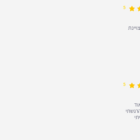
5
ויינת
5
וד
הרגשתי
תי