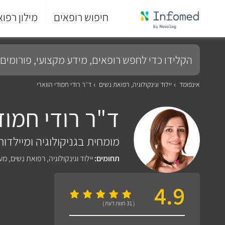
חיפוש רופאים
מילון רפוא
סוף
התפריט
הקלידו
הראשי.
כדי
לחפש
רופאים,
מידע
אינפומד
יילוד וגינקולוגיה, רפואת נשים
ד"ר רודי חמודי הווארי
מקצועי,
פורומים
ד"ר רודי חמודי
ועוד...
מומחית בגניקולוגיה ומיילדות 
תחומים:
יילוד וגינקולוגיה, רפואת נשים
,
מעק
4.9
( 31 חוות דעת )