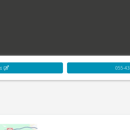
055-4
צ