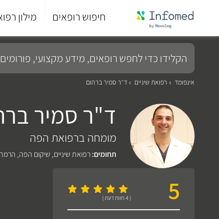
חיפוש רופאים
מילון רפוא
סוף
התפריט
הקלידו
הראשי.
כדי
לחפש
רופאים,
מידע
אינפומד
רפואת שיניים
ד"ר סמיר ברהום
מקצועי,
פורומים
ד"ר סמיר ברה
ועוד...
מומחה ברפואת הפה
תחומים:
רפואת שיניים
,
שיקום הפה
,
הרמת 
5
( 4 חוות דעת )