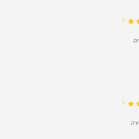
5
ים.
5
ורה.