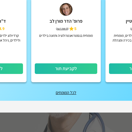
יין
פרופ' הדר מורן לב
ד"ר
4.9
5
)
(
8 חוות דעת
)
לדים, מומחית
מומחית בגסטרואנטרולוגיה ותזונה בילדים
קרדיולוג ילדים
 בכירה ומנהלת
ולילדים, ניהל א
 כללית
בבית החולים שמי
כרופא
ר
לקביעת תור
לק
לכל המומחים