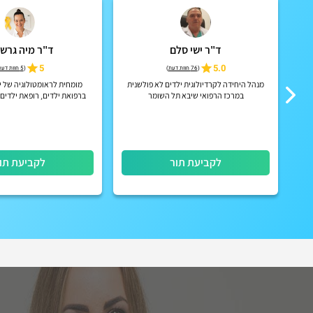
ד"ר ישי סלם
ד"ר מיה גרשט
5
5.0
(
76 חוות דעת
)
(
5 חוות דעת
ים
מנהל היחידה לקרדיולוגית ילדים לא פולשנית
מומחית לראומטולוגיה של י
במרכז הרפואי שיבא תל השומר
ברפואת ילדים, רופאת ילדים
מרכז חדשנות מחוז דן
לקביעת תור
לקביעת תו