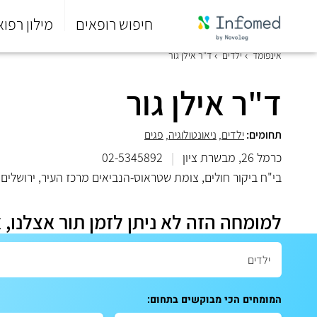
חיפוש רופאים
מילון רפוא
סוף
אינפומד
ילדים
ד"ר אילן גור
התפריט
הראשי.
ד"ר אילן גור
תחומים:
ילדים
,
ניאונטולוגיה
,
פגים
כרמל 26, מבשרת ציון
|
02-5345892
בי"ח ביקור חולים, צומת שטראוס-הנביאים מרכז העיר, ירושלים
למומחה הזה לא ניתן לזמן תור אצלנו, 
המומחים הכי מבוקשים בתחום: