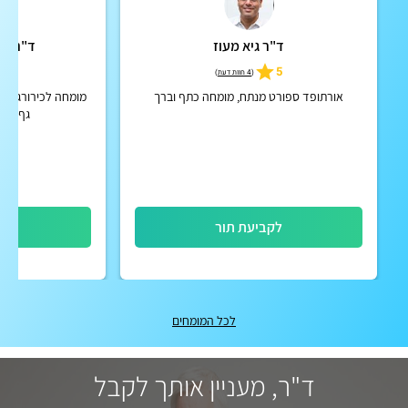
ד"ר גיא מעוז
ד"ר אנ
5
5
(
4 חוות דעת
)
אורתופד ספורט מנתח, מומחה כתף וברך
מומחה לכירורגיה א
גף עליו
לקביעת תור
לק
לכל המומחים
ד"ר, מעניין אותך לקבל