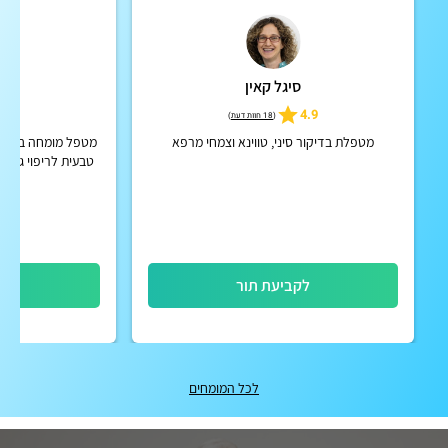
סיגל קאין
ר
4.9
4.9
(
18 חוות דעת
)
מטפלת בדיקור סיני, טווינא וצמחי מרפא
מטפל מומחה ברפואה
טבעית לריפוי גוף ו
קליני של 28 שנה, בגישה אישית ומקצועית
לקביעת תור
לק
לכל המומחים