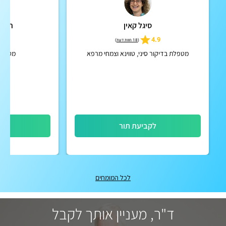
סיגל קאין
רינה 
5
4.9
(
18 חוות דעת
)
מטפלת בדיקור סיני, טווינא וצמחי מרפא
מטפלת
לקביעת תור
לק
לכל המומחים
ד"ר, מעניין אותך לקבל