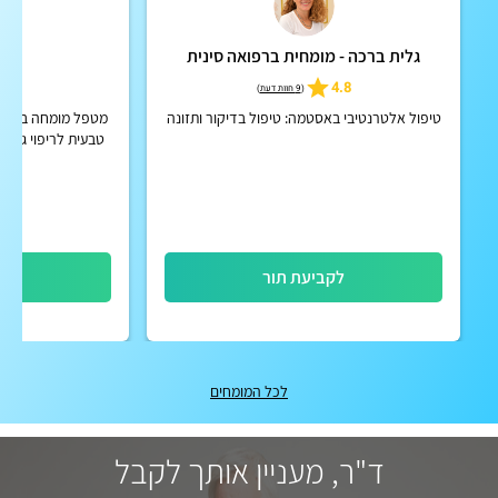
גלית ברכה - מומחית ברפואה סינית
ר
4.9
4.8
(
9 חוות דעת
)
טיפול אלטרנטיבי באסטמה: טיפול בדיקור ותזונה
מטפל מומחה ברפואה
טבעית לריפוי גוף ו
קליני של 28 שנה, בגישה אישית ומקצועית
לקביעת תור
לק
לכל המומחים
ד"ר, מעניין אותך לקבל