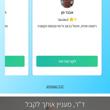
אבנר מן
רינה 
5
5
(
5 חוות דעת
)
רפואה סינית, טיפול בכאב וריפוי מבוסס הקשבה
מטפלת
לקביעת תור
לק
לכל המומחים
ד"ר, מעניין אותך לקבל