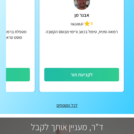
אבנר מן
או
5
5
(
5 חוות דעת
)
רפואה סינית, טיפול בכאב וריפוי מבוסס הקשבה
מטפלת ברפואה סי
פוסט טראומה, 
פי
לקביעת תור
לק
לכל המומחים
ד"ר, מעניין אותך לקבל