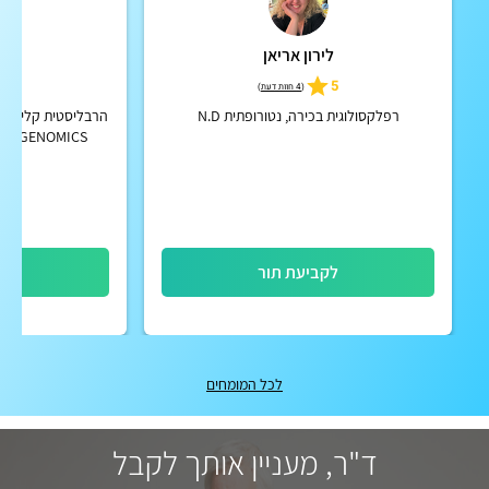
לירון אריאן
לי
4.8
5
(
4 חוות דעת
)
רפלקסולוגית בכירה, נטורופתית N.D
MICS
המתמודדים עם 
DAS
לקביעת תור
לק
לכל המומחים
ד"ר, מעניין אותך לקבל