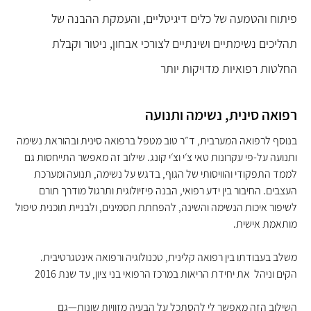
פיתוח והטמעה של כלים דיגיטליים, והעמקת ההבנה של
תהליכים נשימתיים ושינתיים לצורכי אבחון, ניטור וקבלת
החלטות רפואיות מדויקות יותר
רפואה סינית, נשימה ותנועה
בנוסף לרפואה המערבית, ד״ר טוב מטפל ברפואה סינית ובהוראת נשימה
ותנועה על-פי עקרונות טאי צ׳י וצ׳י קונג. שילוב זה מאפשר התייחסות גם
לממד התפקודי והוויסותי של הגוף, בדגש על נשימה, תנועה ומערכת
העצבים. החיבור בין ידע רפואי, הבנה פיזיולוגית ותרגול מודרך תורם
לשיפור איכות הנשימה והשינה, להפחתת תסמינים,
ולבניית
תוכנית טיפול
מותאמת אישית.
משלב בעבודתו בין רפואה קלינית, טכנולוגיה ורפואה אינטגרטיבית.
הקים וניהל את יחידת הריאות במרכז הרפואי בני ציון, עד שנת 2016
השילוב הזה מאפשר לי להסתכל על הבעיה מזוויות שונות—גם