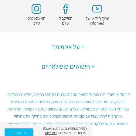
ערוץ הוידאו של
הפייסבוק
האינסטגרם
Infomed
שלנו
שלנו
על אינפומד
חיפושים פופולאריים
פורטל אינפומד הינו פורטל רפואה המכיל תכנים בתחומי בריאות, מידע על מחלות,
בדיקות, ניתוחים, תרופות ומונחי רפואה. כל המידע, העזרים והתכנים המופיעים
בפורטל נועדו למטרת אינפורמציה בלבד ואינם מהווים המלצה רפואית, חוות דעת
או תחליף להתייעצות עם מומחה. שימוש בפורטל אינו מחליף את אחריות
המשתמש והגולש לקבלת ייעוץ על ידי גורם רפואי מוסמך ובכפוף לתנאי השימוש
האתר משתמש בעוגיות (Cookies)
בפורטל.
לשיפור חוויית הגלישה.
למדיניות
הבנתי, תודה