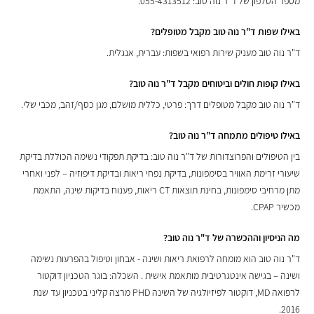
מספר הטלפון של ד"ר נוה טוב: 055-4313512.
באילו שפות ד"ר נוה טוב מקבל מטופלים?
ד"ר נוה טוב מעניק שירות רפואי בשפות: עברית, אנגלית.
באילו קופות חולים וביטוחים מקבל ד"ר נוה טוב?
ד"ר נוה טוב מקבל מטופלים דרך: פרטי, כללית מושלם, מגן כסף/זהב, מכבי שלי.
באילו טיפולים מתמחה ד"ר נוה טוב?
בין הטיפולים והפרוצדורות של ד"ר נוה טוב: בדיקת תפקודי נשימה הכוללת בדיקת
שיעורי זרימת האוויר בסימפונות, בדיקת נפחי ריאות ובדיקת דיפוזיה – לפני ואחרי
מתן מרחיבי סימפונות, בחינת תוצאות CT ריאות, פענוח בדיקות שינה, התאמת
מכשיר CPAP.
מה הניסיון וההכשרה של ד"ר נוה טוב?
ד"ר נוה טוב הוא מומחה לרפואת ריאות ושינה - אבחון וטיפול בהפרעות נשימה
ושינה – בגישה אינטגרטיבית מותאמת אישית . השכלה: בוגר הטכניון דוקטור
לרפואה MD, דוקטור לפיזיולגיה של השינה PHD מרצה קליני בטכניון עד שנת
2016.