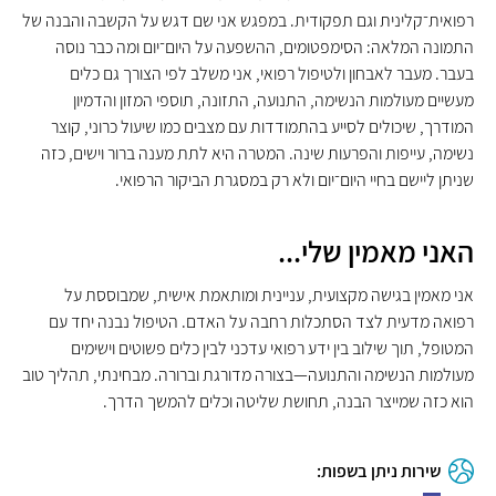
רפואית־קלינית וגם תפקודית. במפגש אני שם דגש על הקשבה והבנה של
התמונה המלאה: הסימפטומים, ההשפעה על היום־יום ומה כבר נוסה
בעבר. מעבר לאבחון ולטיפול רפואי, אני משלב לפי הצורך גם כלים
מעשיים מעולמות הנשימה, התנועה, התזונה, תוספי המזון והדמיון
המודרך, שיכולים לסייע בהתמודדות עם מצבים כמו שיעול כרוני, קוצר
נשימה, עייפות והפרעות שינה. המטרה היא לתת מענה ברור וישים, כזה
שניתן ליישם בחיי היום־יום ולא רק במסגרת הביקור הרפואי.
האני מאמין שלי...
אני מאמין בגישה מקצועית, עניינית ומותאמת אישית, שמבוססת על
רפואה מדעית לצד הסתכלות רחבה על האדם. הטיפול נבנה יחד עם
המטופל, תוך שילוב בין ידע רפואי עדכני לבין כלים פשוטים וישימים
מעולמות הנשימה והתנועה—בצורה מדורגת וברורה. מבחינתי, תהליך טוב
הוא כזה שמייצר הבנה, תחושת שליטה וכלים להמשך הדרך.
שירות ניתן בשפות: