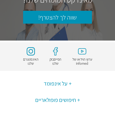
שווה לך להצטרף!
ערוץ הוידאו של
הפייסבוק
האינסטגרם
Infomed
שלנו
שלנו
על אינפומד
חיפושים פופולאריים