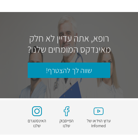
רופא, אתה עדיין לא חלק
מאינדקס המומחים שלנו?
שווה לך להצטרף!
ערוץ הוידאו של
הפייסבוק
האינסטגרם
Infomed
שלנו
שלנו