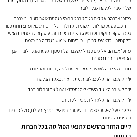
כבד בביה"ח שיבא תל השומר, לשעבר ראש החוג לטכנולוגיות מתקדמות
של האיגוד לגסטרואנטרולוגיה.
פרופ' אברהם אליקים מטפל בכל תחומי הגסטרואנטרולוגיה - מצרבת
דרך כיב פפטי, מחלות דלקתיות וגידוליות של דרכי העיכול ופרוצדורות כגון
גסטרוסקופיה וקולונוסקופיה. בשנים האחרונות, עוסק וחוקר מחלות המעי
דלקתיות - קוליטיס וקרוהן - וכן פיתוח ושימוש בגלולה המצלמת.
פרופ' אברהם אליקים מנהל לשעבר של המכון הגסטרואנטרולוגי והאגף
הפנימי בביה"ח רמב"ם
חבר המועצה הלאומית לגסטרואנטרולוגיה , תזונה ומחלות כבד.
יו"ר לשעבר החוג לטכנולוגיות מתקדמות באגוד הגסטרו
יו"ר לשעבר האיגוד הישראלי לגסטרואנטרולוגיה ומחלות כבד
יו"ר לשעבר החוג למחלות מעי דלקתיות.
פרסם מעל ל-300 מאמרים בעיתונים רפואיים בארץ ובעולם, כולל פרקים
בספרים וסקירות.
קיים החזר בהתאם לתנאי הפוליסה בכל חברות
הביטוח