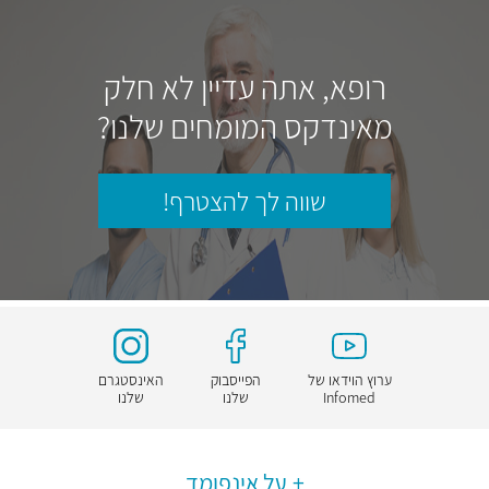
רופא, אתה עדיין לא חלק
מאינדקס המומחים שלנו?
שווה לך להצטרף!
ערוץ הוידאו של
הפייסבוק
האינסטגרם
Infomed
שלנו
שלנו
על אינפומד