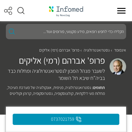
הקלידו
כדי
לחפש
רופאים,
מידע
אינפומד
גסטרואנטרולוגיה
פרופ' אברהם (רמי) אליקים
מקצועי,
פרופ' אברהם (רמי) אליקים
פורומים
ועוד...
לשעבר מנהל המכון לגסטרואנטרולוגיה ומחלות כבד
בביה"ח שיבא תל השומר
תחומים:
גסטרואנטרולוגיה
,
פנימית
,
אונקולוגיה של מערכת העיכול
,
מחלות מעי דלקתיות
,
קולונוסקופיה
,
גסטרוסקופיה
,
קרוהן וקוליטיס
0737021759