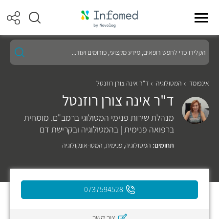
הקלידו
כדי
לחפש
רופאים,
מידע
אינפומד
המטולוגיה
ד"ר אינה צורן רוזנטל
מקצועי,
ד"ר אינה צורן רוזנטל
פורומים
ועוד...
מנהלת שירות פנימי המטולוגי ברמב"ם. מומחית
ברפואה פנימית | בהמטולוגיה ובקרישת דם
תחומים:
המטולוגיה
,
פנימית
,
המטו-אונקולוגיה
0737594528
צור קשר