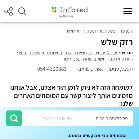
אינפומד
פסיכולוגיה חינוכית
רזק שלש
רזק שלש
תחומים:
פסיכולוגיה חינוכית
,
ביופידבק
,
אבחון פסיכודידקטי
,
טיפול קוגניטיבי
התנהגותי (CBT)
,
טיפול בהפרעות קשב וריכוז
ת.א.ל, כניסה ראשית, עראבה
|
054-4320383
למומחה הזה לא ניתן לזמן תור אצלנו, אבל אנחנו
מזמינים אותך ליצור קשר עם המומחים האחרים
שלנו:
המומחים הכי מבוקשים בתחום: