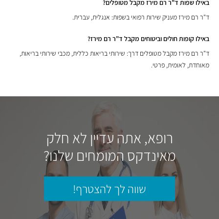
באילו שפות ד"ר רם מירז מקבל מטופלים?
ד"ר רם מירז מעניק שירות רפואי בשפות: אנגלית, עברית.
באילו קופות חולים וביטוחים מקבל ד"ר רם מירז?
ד"ר רם מירז מקבל מטופלים דרך: שירותי בריאות כללית, מכבי שירותי בריאות,
מאוחדת, לאומית, פרטי.
רופא, אתה עדיין לא חלק
מאינדקס המומחים שלנו?
שווה לך להצטרף!