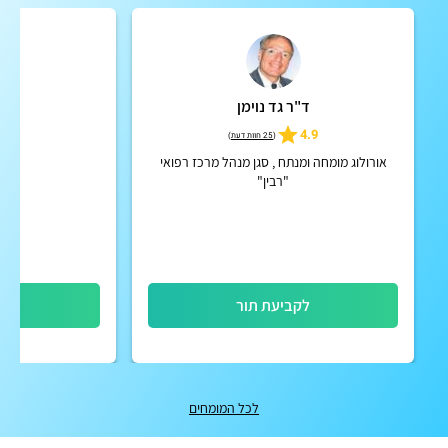
ד"ר גד נוימן
ד"
5.0
4.9
(
25 חוות דעת
)
אורולוג מומחה ומנתח , סגן מנהל מרכז רפואי
"רבין"
לקביעת תור
לק
לכל המומחים