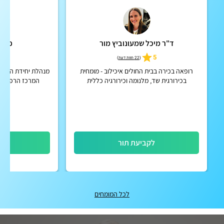
ד"ר מיכל שמעונוביץ מור
פרופ
5
5
(
22 חוות דעת
)
רופאה בכירה בבית החולים איכילוב - מומחית
מנהלת יחידת האול
בכירורגית שד, מלנומה וכירורגיה כללית
המרכז הרפואי ת
לקביעת תור
לק
לכל המומחים