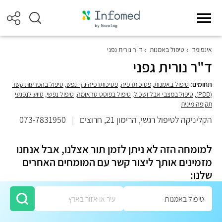
אינפומד
טיפול באמנות
ד"ר נורית גפני
ד"ר נורית גפני
תחומים:
טיפול באמנות
,
פסיכותרפיה
,
פסיכותרפיה גוף נפש
,
טיפול בהפרעות קשר
(PDD)
,
טיפול במצבי אבל ושכול
,
טיפול בפוסט טראומה
,
טיפול נפשי
,
סיוע לנפגעי
תקיפה מינית
הקליניקה לטיפול רגשי, הרימון 21, חרוצים
|
073-7831950
למומחה הזה לא ניתן לזמן תור אצלנו, אבל אנחנו
מזמינים אותך ליצור קשר עם המומחים האחרים
שלנו: